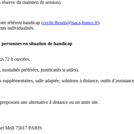
s réserve du maintien de session).
tre référent handicap (
cecile.lhostis@isaca-france.fr
).
nts individualisés.
x personnes en situation de handicap
us 72 h ouvrées.
odalités préférées, justificatifs si utiles).
upplémentaires, salle adaptée, solutions à distance, outils d’assistance
 proposons une alternative à distance ou un autre site.
onel Moll 75017 PARIS