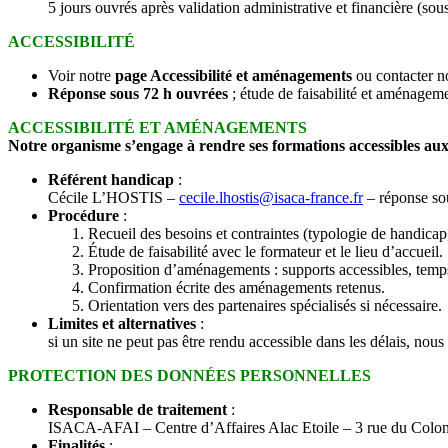
5 jours ouvrés après validation administrative et financière (sou
ACCESSIBILITÉ
Voir notre
page Accessibilité et aménagements
ou contacter no
Réponse sous 72 h ouvrées
; étude de faisabilité et aménageme
ACCESSIBILITÉ ET AMÉNAGEMENTS
Notre organisme s’engage à rendre ses formations accessibles au
Référent handicap
:
Cécile L’HOSTIS –
cecile.lhostis@isaca-france.fr
– réponse so
Procédure
:
Recueil des besoins et contraintes (typologie de handicap, m
Étude de faisabilité avec le formateur et le lieu d’accueil.
Proposition d’aménagements : supports accessibles, temps s
Confirmation écrite des aménagements retenus.
Orientation vers des partenaires spécialisés si nécessaire.
Limites et alternatives
:
si un site ne peut pas être rendu accessible dans les délais, nous
PROTECTION DES DONNÉES PERSONNELLES
Responsable de traitement
:
ISACA-AFAI – Centre d’Affaires Alac Etoile – 3 rue du Col
Finalités
: